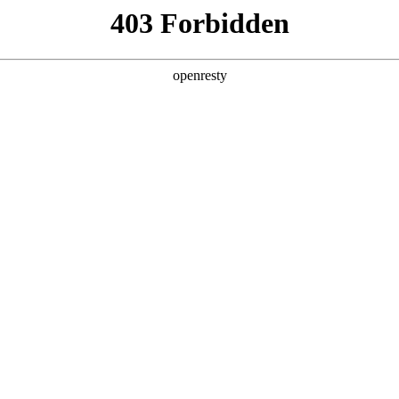
z6mg人生就是博车型
风云车型
QQ车型
预约品鉴
品牌天
全新一代 瑞虎9
全新QQ3
A9
瑞虎9X
冰淇淋
A9L